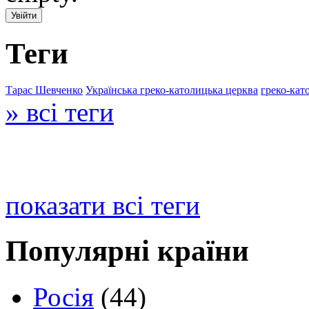
Теги
Тарас Шевченко
Українська греко-католицька церква
греко-кат
» всі теги
показати всі теги
Популярні країни
Росія
(44)