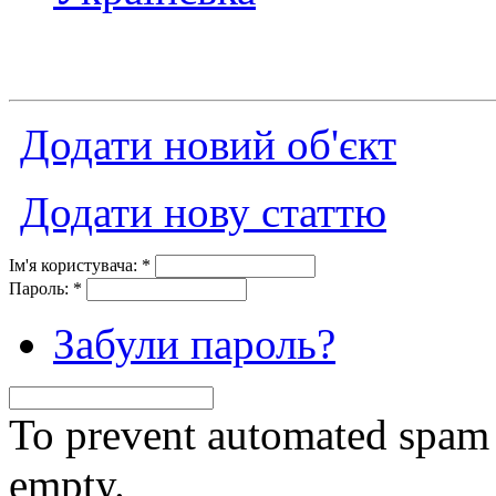
Додати новий об'єкт
Додати нову статтю
Ім'я користувача:
*
Пароль:
*
Забули пароль?
To prevent automated spam s
empty.