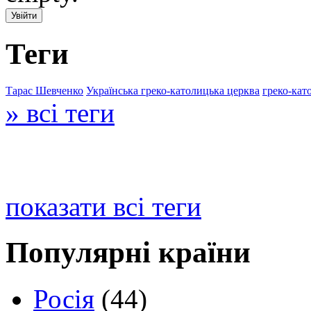
Теги
Тарас Шевченко
Українська греко-католицька церква
греко-кат
» всі теги
показати всі теги
Популярні країни
Росія
(44)