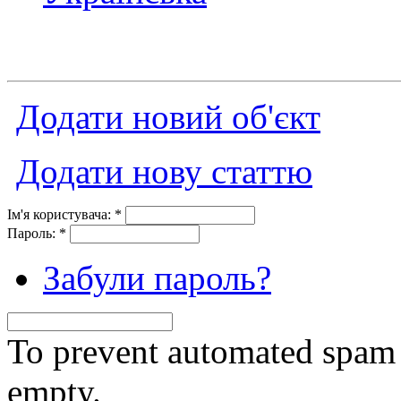
Додати новий об'єкт
Додати нову статтю
Ім'я користувача:
*
Пароль:
*
Забули пароль?
To prevent automated spam s
empty.