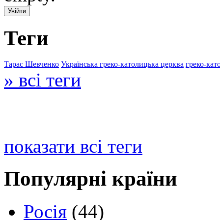
Теги
Тарас Шевченко
Українська греко-католицька церква
греко-кат
» всі теги
показати всі теги
Популярні країни
Росія
(44)