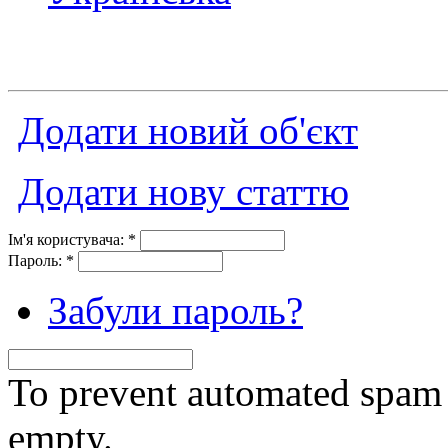
Додати новий об'єкт
Додати нову статтю
Ім'я користувача:
*
Пароль:
*
Забули пароль?
To prevent automated spam s
empty.