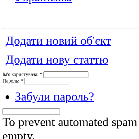
Додати новий об'єкт
Додати нову статтю
Ім'я користувача:
*
Пароль:
*
Забули пароль?
To prevent automated spam s
empty.