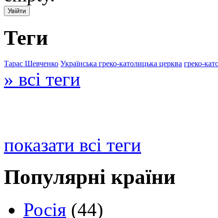
Теги
Тарас Шевченко
Українська греко-католицька церква
греко-кат
» всі теги
показати всі теги
Популярні країни
Росія
(44)