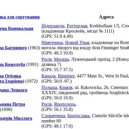
Адреса
Нідерланди
,
Роттердам
, Kerkhoflaan 1/5, Cro
ена Коновальця
(кладовище Кросвейк, місце № 1111)
(GPS:
51.9 4.49
)
Німеччина
,
Новий Ульм
, кладовище на Reutt
на Багряного
(1963)
могила ліворуч від входу біля Finninger Stra
(GPS:
48.3 10.0
)
Росія
,
Москва
, Лужнецький проїзд, 2 (Ново
на Кожедуба
(1991)
ділянка 7)
(GPS:
55.7 37.5
)
на Огієнка
Канада
,
Вінніпег
, 4477 Main St., West St Paul
а Іларіона)
(1972)
(GPS:
50.0 -97.
)
Польща
,
Краків
, ul. Rakowicka, 26, Cmentar
дана Лепкого
XXXIV, південний ряд, гробівець Szajdzieck
(GPS:
50.0 19.9
)
ьмана Петра
Росія
,
Ярополець
,
(1698)
(GPS:
56.1 35.8
)
Словаччина
,
Братислава
, Cintorín Slávičie ú
идерія Миллого
number 60
(GPS:
48.1 17.0
)