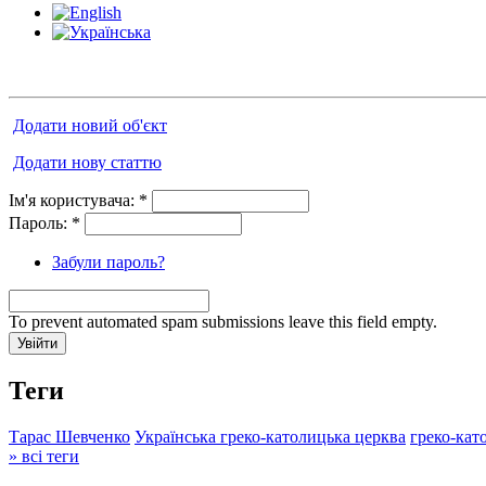
Додати новий об'єкт
Додати нову статтю
Ім'я користувача:
*
Пароль:
*
Забули пароль?
To prevent automated spam submissions leave this field empty.
Теги
Тарас Шевченко
Українська греко-католицька церква
греко-кат
» всі теги