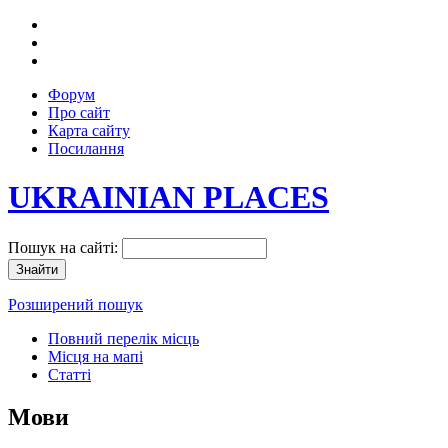
Форум
Про сайт
Карта сайту
Посилання
UKRAINIAN PLACES
Пошук на сайті:
Розширений пошук
Повний перелік місць
Місця на мапі
Статті
Мови