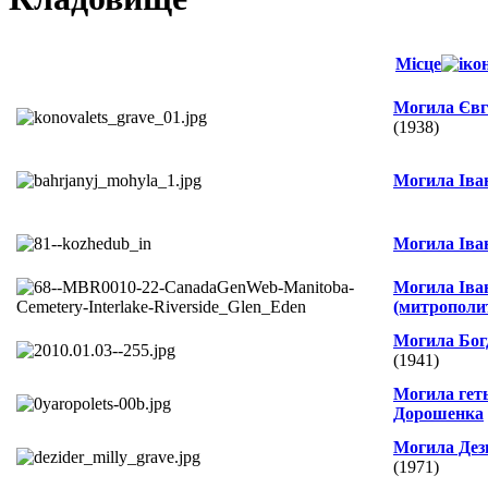
Місце
Могила Євг
(1938)
Могила Іва
Могила Іва
Могила Іва
(митрополит
Могила Бог
(1941)
Могила гет
Дорошенка
Могила Дез
(1971)