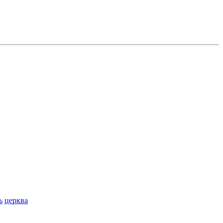
ь
церква