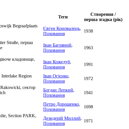
Створення /
Теги
перша згадка (рік)
oswijk Begraafplaats
Євген Коновалець
,
1938
Поховання
ier Straße, перша
Іван Багряний
,
ße
1963
Поховання
дівоче кладовище,
Іван Кожедуб
,
1991
Поховання
, Interlake Region
Іван Огієнко
,
1972
Поховання
z Rakowicki, сектор
Богдан Лепкий
,
ich
1941
Поховання
Петро Дорошенко
,
1698
Поховання
dolie, Section PARK,
Дезидерій Миллий
,
1971
Поховання