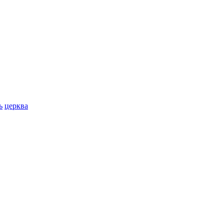
ь
церква