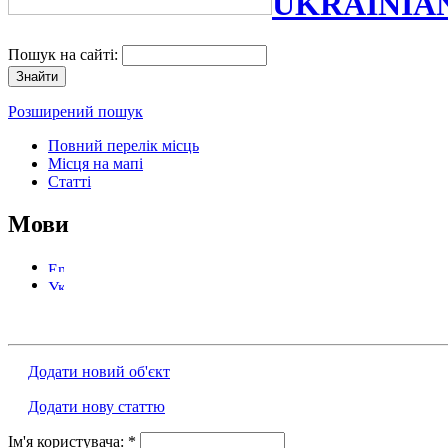
UKRAINIA
Пошук на сайті:
Розширений пошук
Повний перелік місць
Місця на мапі
Статті
Мови
Додати новий об'єкт
Додати нову статтю
Ім'я користувача:
*