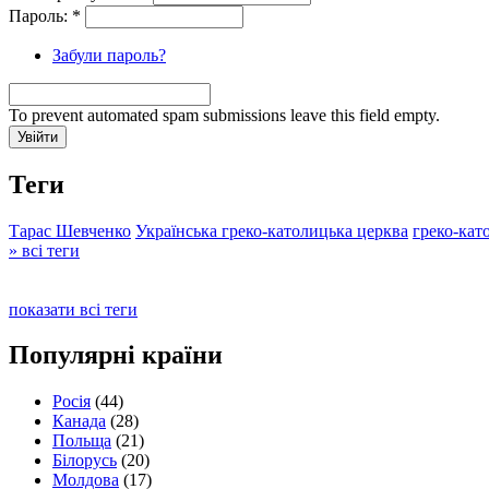
Пароль:
*
Забули пароль?
To prevent automated spam submissions leave this field empty.
Теги
Тарас Шевченко
Українська греко-католицька церква
греко-кат
» всі теги
показати всі теги
Популярні країни
Росія
(44)
Канада
(28)
Польща
(21)
Білорусь
(20)
Молдова
(17)