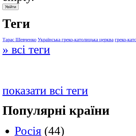
Теги
Тарас Шевченко
Українська греко-католицька церква
греко-кат
» всі теги
показати всі теги
Популярні країни
Росія
(44)