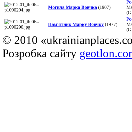
Ро
Могила Марка Вовчка
(1907)
Ма
(G
Ро
Пам'ятник Марку Вовчку
(1977)
Ма
(G
© 2010 «ukrainianplaces.
Розробка сайту
geotlon.c