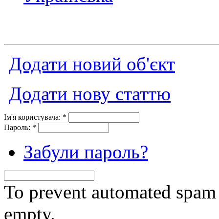
Додати новий об'єкт
Додати нову статтю
Ім'я користувача:
*
Пароль:
*
Забули пароль?
To prevent automated spam s
empty.