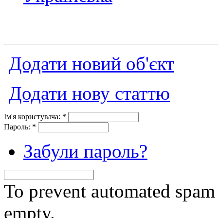
Додати новий об'єкт
Додати нову статтю
Ім'я користувача:
*
Пароль:
*
Забули пароль?
To prevent automated spam s
empty.