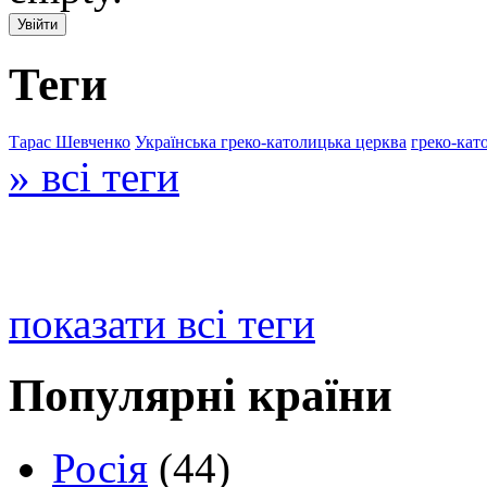
Теги
Тарас Шевченко
Українська греко-католицька церква
греко-кат
» всі теги
показати всі теги
Популярні країни
Росія
(44)