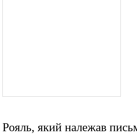
Рояль, який належав пись