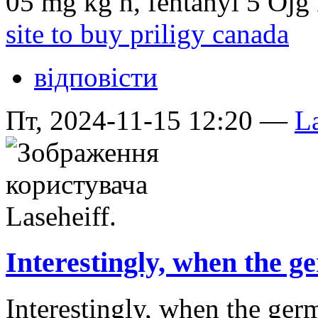
05 mg kg h, fentanyl 5 Ојg 
site to buy priligy canada
відповісти
Пт, 2024-11-15 12:20 —
La
Interestingly, when the g
Interestingly, when the germ