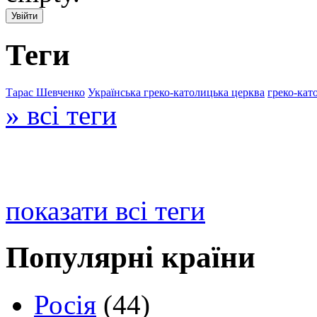
Теги
Тарас Шевченко
Українська греко-католицька церква
греко-кат
» всі теги
показати всі теги
Популярні країни
Росія
(44)