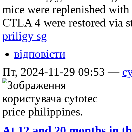
mice were replenished with 
CTLA 4 were restored via s
priligy sg
відповісти
Пт, 2024-11-29 09:53 —
cy
At 12 and 20 months in th