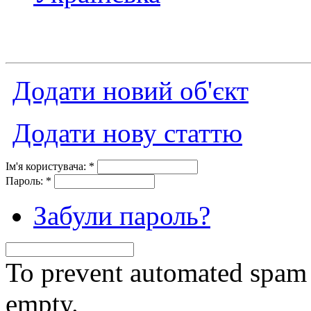
Додати новий об'єкт
Додати нову статтю
Ім'я користувача:
*
Пароль:
*
Забули пароль?
To prevent automated spam s
empty.