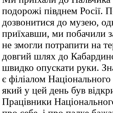
подорожі півднем Росії. 
дозвонитися до музею, од
приїхавши, ми побачили за
не змогли потрапити на т
довгий шлях до Кабардино
швидко опускати руки. З
є філіалом Національного
який у цей день був відк
Працівники Національног
про себе, і про палке баж