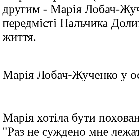
другим - Марія Лобач-Жуч
передмісті Нальчика Доли
життя.
Марія Лобач-Жученко у ос
Марія хотіла бути похован
"Раз не суждено мне лежа