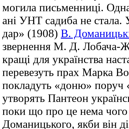
могила письменниці. Одна
ані УНТ садиба не стала. 
дар» (1908)
В. Доманицьк
звернення М. Д. Лобача-Ж
кращі для українства наст
перевезуть прах Марка Во
покладуть «доню» поруч «б
утворять Пантеон українсь
поки що про це нема чого 
Доманицького, якби він ді