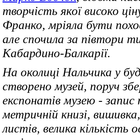
творчість якої високо цін
Франко, мріяла бути похо
але спочила за півтори ти
Кабардино-Балкарії.
На околиці Нальчика у буд
створено музей, поруч збе
експонатів музею - запис
метричній книзі, вишивка,
листів, велика кількість о