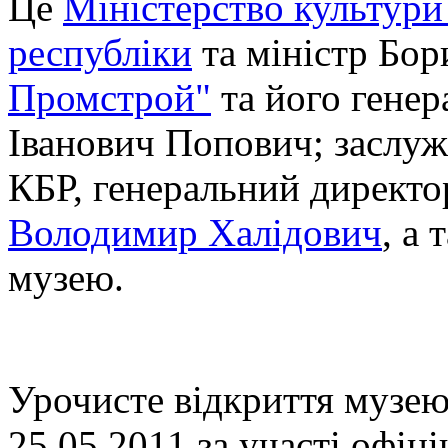
Це
Міністерство культури
республіки
та міністр Бор
Промстрой"
та його генер
Іванович Попович; заслуж
КБР, генеральний директ
Володимир Халідович
, а
музею.
Урочисте відкриття музею
25.05.2011 за участі офіці