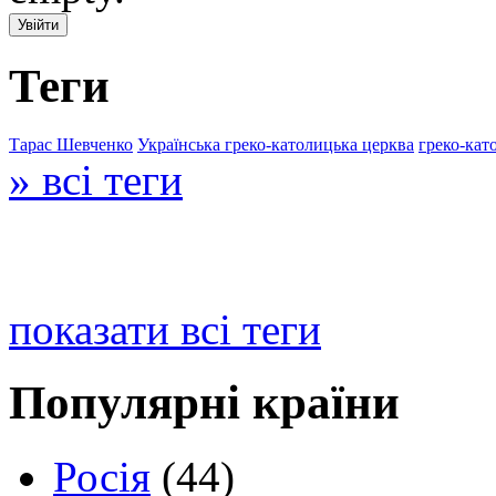
Теги
Тарас Шевченко
Українська греко-католицька церква
греко-кат
» всі теги
показати всі теги
Популярні країни
Росія
(44)