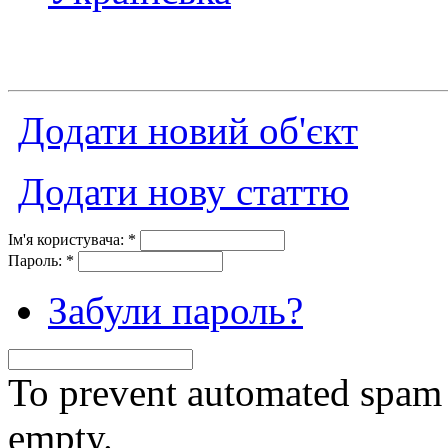
Додати новий об'єкт
Додати нову статтю
Ім'я користувача:
*
Пароль:
*
Забули пароль?
To prevent automated spam s
empty.