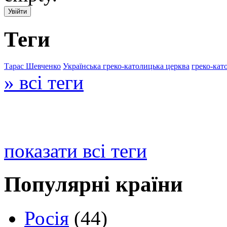
Теги
Тарас Шевченко
Українська греко-католицька церква
греко-кат
» всі теги
показати всі теги
Популярні країни
Росія
(44)