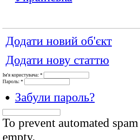
Додати новий об'єкт
Додати нову статтю
Ім'я користувача:
*
Пароль:
*
Забули пароль?
To prevent automated spam s
empty.