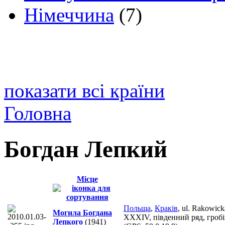
Німеччина
(7)
показати всі країни
Головна
Богдан Лепкий
Місце
Польща
,
Краків
, ul. Rakowic
Могила Богдана
XXXIV, південний ряд, гробів
Лепкого
(1941)