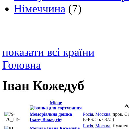
Німеччина
(7)
показати всі країни
Головна
Іван Кожедуб
Місце
А
Меморіальна дошка
Росія
,
Москва
, пров. С
Івану Кожедубу
(GPS:
55.7 37.5
)
Росія
,
Москва
, Лужнец
Могила Івана Кожедуба