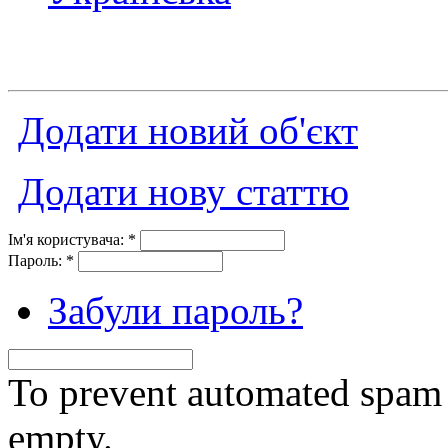
Додати новий об'єкт
Додати нову статтю
Ім'я користувача:
*
Пароль:
*
Забули пароль?
To prevent automated spam s
empty.