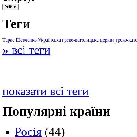
Теги
Тарас Шевченко
Українська греко-католицька церква
греко-кат
» всі теги
показати всі теги
Популярні країни
Росія
(44)