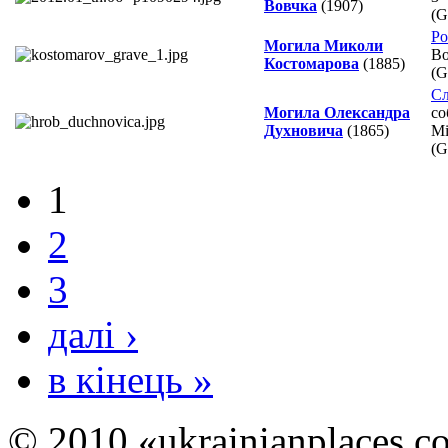
Вовчка
(1907)
(
Ро
Могила Миколи
Во
Костомарова
(1885)
(
Сл
Могила Олександра
со
Духновича
(1865)
Mi
(
1
2
3
далі ›
в кінець »
© 2010 «ukrainianplaces.