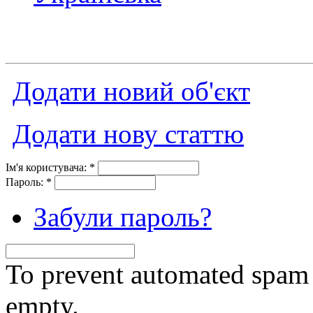
Додати новий об'єкт
Додати нову статтю
Ім'я користувача:
*
Пароль:
*
Забули пароль?
To prevent automated spam s
empty.