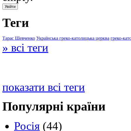
Теги
Тарас Шевченко
Українська греко-католицька церква
греко-кат
» всі теги
показати всі теги
Популярні країни
Росія
(44)