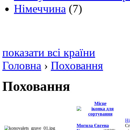
Німеччина
(7)
показати всі країни
Головна
›
Поховання
Поховання
Місце
Ні
Могила Євгена
Cr