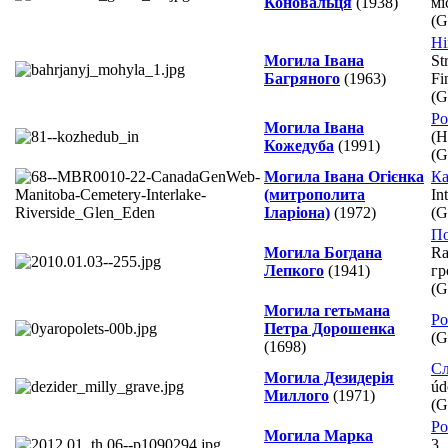
Коновальця
(1938)
мі
(
Ні
Могила Івана
St
Багряного
(1963)
Fi
(
Ро
Могила Івана
(Н
Кожедуба
(1991)
(
Могила Івана Огієнка
Ка
(митрополита
In
Іларіона)
(1972)
(
П
Могила Богдана
Ra
Лепкого
(1941)
гр
(
Могила гетьмана
Ро
Петра Дорошенка
(
(1698)
Сл
Могила Дезидерія
úd
Миллого
(1971)
(
Ро
Могила Марка
3