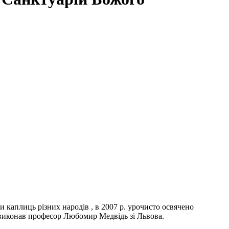
 каплиць різних народів , в 2007 р. урочисто освячено
 виконав професор Любомир Медвідь зі Львова.