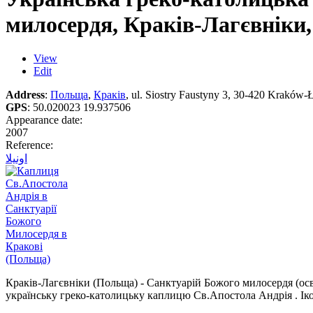
милосердя, Краків-Лагєвніки
View
Edit
Address
:
Польща
,
Краків
, ul. Siostry Faustyny 3, 30-420 Kraków-
GPS
:
50.020023 19.937506
Appearance date:
2007
Reference:
اونيلا
Краків-Лагєвніки (Польща) - Санктуарій Божого милосердя (осв
українську греко-католицьку каплицю Св.Апостола Андрія . Ік