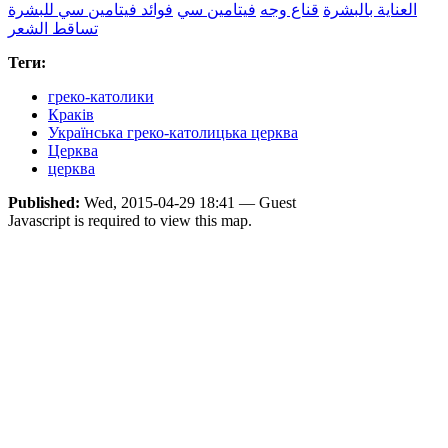
العناية بالبشرة
قناع وجه
فيتامين سي
فوائد فيتامين سي للبشرة
تساقط الشعر
Теги:
греко-католики
Краків
Українська греко-католицька церква
Церква
церква
Published:
Wed, 2015-04-29 18:41 — Guest
Javascript is required to view this map.