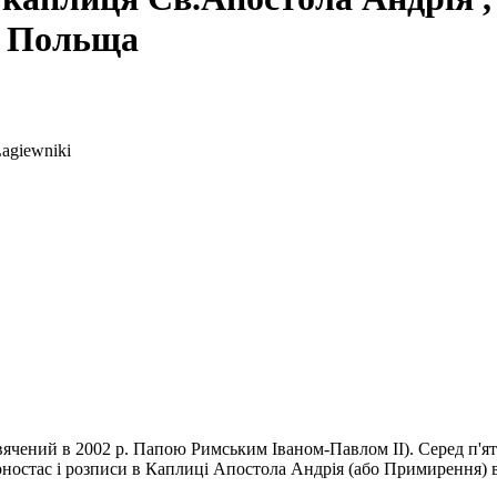
, Польща
Łagiewniki
ячений в 2002 р. Папою Римським Іваном-Павлом ІІ). Серед п'яти
оностас і розписи в Каплиці Апостола Андрія (або Примирення)