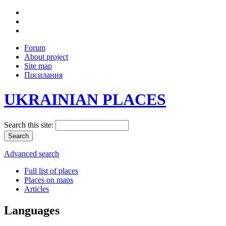
Forum
About project
Site map
Посилання
UKRAINIAN PLACES
Search this site:
Advanced search
Full list of places
Places on maps
Articles
Languages