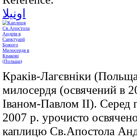
اونيلا
Краків-Лагєвніки (Польща
милосердя (освячений в 
Іваном-Павлом ІІ). Серед п
2007 р. урочисто освячен
каплицю Св.Апостола Андрі