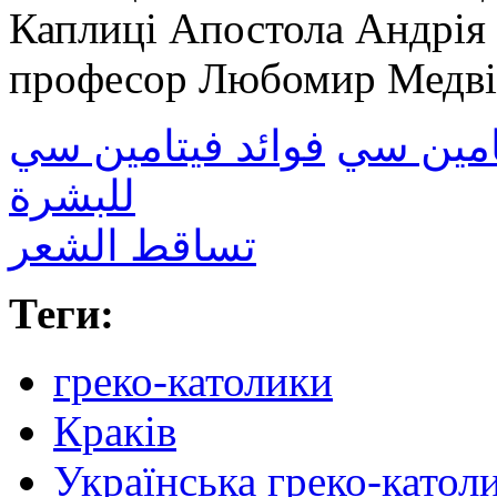
Каплиці Апостола Андрія
професор Любомир Медвід
امين سي
فوائد فيتامين سي
للبشرة
تساقط الشعر
Теги:
греко-католики
Краків
Українська греко-катол