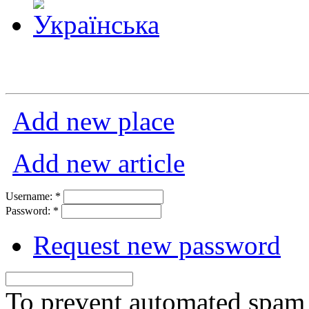
Add new place
Add new article
Username:
*
Password:
*
Request new password
To prevent automated spam s