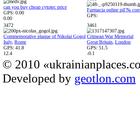
can you buy cheap cytotec price
Farmacia online piГ№ con
GPS:
0.00
GPS:
0.00
3472
3461
Commemorative plaque of Nikolai Gogol
Crimean War Memorial
Italy
,
Rome
Great Britain
,
London
GPS:
41.8
GPS:
51.5
12.4
-0.1
© 2010 «ukrainianplaces.
Developed by
geotlon.com