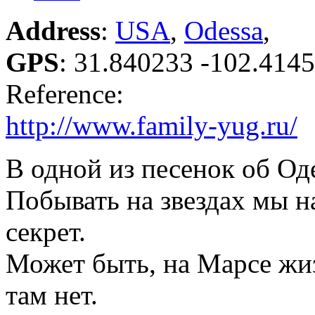
Address
:
USA
,
Odessa
,
GPS
:
31.840233 -102.414
Reference:
http://www.family-yug.ru/
В одной из песенок об Оде
Побывать на звездах мы н
секрет.
Может быть, на Марсе жи
там нет.