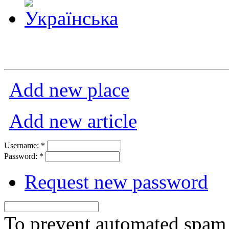
Add new place
Add new article
Username:
*
Password:
*
Request new password
To prevent automated spam s