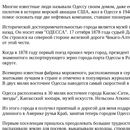
Многие известные люди называли Одессу своим домом, даже е
пилотом в истории морской авиации США, жил в Одессе в 1948-
помог основать еще две нефтяных компании, ставшие пионера
Исторической достопримечательностью города является музей п
назад. Он носит имя "ОДЕССА". 17 сетября 1878 года судьей
Он строился на северной стороне железной дороги Чикаго-Алто
от этой чести.
Когда в 1878 году первый поезд прошел через город, президен
знаменитого экспортирующего зерно города-порта Одессы в Ро
округе.
Всемирно известная фабрика мороженого, расположенная в сер
знатоками лучшим в стране и отмечено в популярных журналах, 
В двух милях восточнее Одессы наводится самый скоростной в
Одесса расположена в 30 милях восточнее города Канзас-Сити,
звезды", Канзасский зоопарк, музей искусств. Нельсона Аткин
Из этого города я получил приятный и дорогой для меня пода
длинного в Америке ручья Краб, занятая теперь городом Одессо
Первым поселенцам пришлось преодолевать большие трудности 
распахивали землю для посевов, выкапывали колодцы, строили