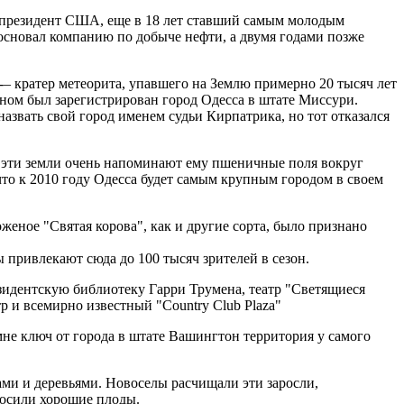
 президент США, еще в 18 лет ставший самым молодым
 основал компанию по добыче нефти, а двумя годами позже
-– кратер метеорита, упавшего на Землю примерно 20 тысяч лет
ном был зарегистрирован город Одесса в штате Миссури.
азвать свой город именем судьи Кирпатрика, но тот отказался
то эти земли очень напоминают ему пшеничные поля вокруг
то к 2010 году Одесса будет самым крупным городом в своем
еное "Святая корова", как и другие сорта, было признано
привлекают сюда до 100 тысяч зрителей в сезон.
езидентскую библиотеку Гарри Трумена, театр "Светящиеся
р и всемирно известный "Country Club Plaza"
не ключ от города в штате Вашингтон территория у самого
ми и деревьями. Новоселы расчищали эти заросли,
носили хорошие плоды.