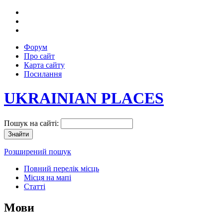
Форум
Про сайт
Карта сайту
Посилання
UKRAINIAN PLACES
Пошук на сайті:
Розширений пошук
Повний перелік місць
Місця на мапі
Статті
Мови