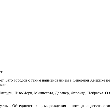
т.
т. Зато городов с таким наименованием в Северной Америке цел
хого.
ссури, Нью-Йорк, Миннесота, Делавер, Флорида, Небраска. О не
утные. Объединяет их время рождения — последние десятилетия