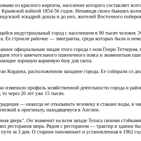
омами из красного кирпича, население которого составляет всег
 с Крымской войной 1854-56 годов. Ненавидя своих бывших коло
анцузской эскадрой дошла и до них, жителей Восточного побере
ийся индустриальный город с населением в 90 тысяч человек Эт
ога. Ее строили рабочие — эмигранты, среди которых были и не
анное официальным лицам этого города г-ном Генри Тетчером, в
рдцем этого замечательного пшеничного пояса и знаменитым пш
вающие хорошую кормовую базу для скота.
уан Кордона, расположенном западнее города. Ее собирали со дн
ко изменило профиль хозяйственной деятельности города и райо
 то через 20 лет уже 15 тысяч.
адиция — никогда не отказывать человеку в стакане воды, в ча
близкий к оригиналу, находящемуся в Англии.
рная дверь". Он знаменит на всем западе Техаса своими стэйк
чших ресторанов мира. Рядом с рестораном — трактир в здании б
ь пути за 3 дня. О старине напоминает и установленная в 1962 