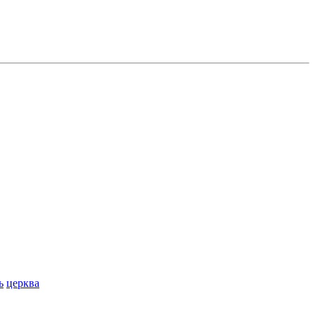
ь
церква