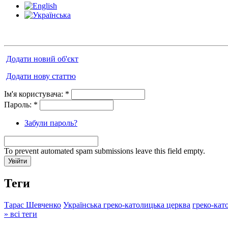
Додати новий об'єкт
Додати нову статтю
Ім'я користувача:
*
Пароль:
*
Забули пароль?
To prevent automated spam submissions leave this field empty.
Теги
Тарас Шевченко
Українська греко-католицька церква
греко-кат
» всі теги