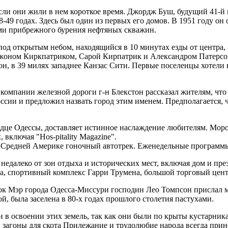
сли они жили в нем короткое время. Джордж Буш, будущий 41-й
49 годах. Здесь был один из первых его домов. В 1951 году он
ми прибрежного бурения нефтяных скважин.
од открытым небом, находящийся в 10 минутах езды от центра, 
 Джоном Киркпатриком, Сарой Кирпатрик и Александром Патерсо
н, в 39 милях западнее Канзас Сити. Первые поселенцы хотели н
т компании железной дороги г-н Блекстон рассказал жителям, ч
ссии и предложил назвать город этим именем. Предполагается, ч
дце Одессы, доставляет истинное наслаждение любителям. Морож
включая "Hos-pitality Magazine".
 Средней Америке гоночный автотрек. Еженедельные программы 
 недалеко от зон отдыха и исторических мест, включая дом и пр
са, спортивный комплекс Гарри Трумена, большой торговый цент
рок Мэр города Одесса-Миссури господин Лео Томпсон прислал м
й, была заселена в 80-х годах прошлого столетия пастухами.
в освоении этих земель, так как они были по крыты кустарника
 загоны для скота Прилежание и трудолюбие народа всегда при