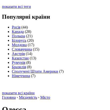
показати всі теги
Популярні країни
Росія
(44)
Канада
(28)
Польща
(21)
Білорусь
(20)
Молдова
(17)
Словаччина
(15)
Австрія
(14)
Казахстан
(13)
Румунія
(8)
Бразилія
(8)
Сполучені Штати Америки
(7)
Німеччина
(7)
показати всі країни
Головна
›
Місцевість
›
Місто
Одесса