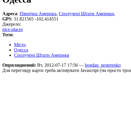
Адреса
:
Північна Америка
,
Сполучені Штати Америки
,
GPS
:
31.821565 -102.414551
Джерело:
nice-places
Теги:
Місто
Одесса
Сполучені Штати Америки
Оприлюднений:
Вт, 2012-07-17 17:56 —
bogdan_nesterenko
Для перегляду карти треба активувати Javascript (чи просто тро