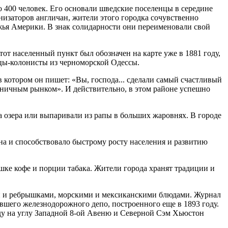
о 400 человек. Его основали шведские поселенцы в середине
низаторов англичан, жители этого городка сочувственно
жья Америки. В знак солидарности они переименовали свой
от населенный пункт был обозначен на карте уже в 1881 году,
мцы-колонисты из черноморской Одессы.
 котором он пишет: «Вы, господа... сделали самый счастливый
еничным рынком». И действительно, в этом районе успешно
а озера или выпаривали из рапы в больших жаровнях. В городе
на и способствовало быстрому росту населения и развитию
шке кофе и порции табака. Жители города хранят традиции и
ами и ребрышками, морскими и мексиканскими блюдами. Журнал
ывшего железнодорожного депо, построенного еще в 1893 году.
году на углу Западной 8-ой Авеню и Северной Сэм Хьюстон