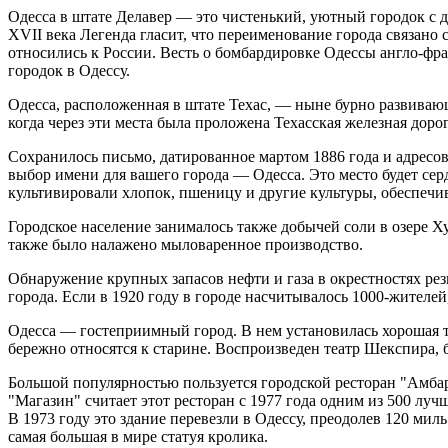
Одесса в штате Делавер — это чистенький, уютный городок с д
XVII века Легенда гласит, что переименование города связано
относились к России. Весть о бомбардировке Одессы англо-фр
городок в Одессу.
Одесса, расположенная в штате Техас, — ныне бурно развивающ
когда через эти места была проложена Техасская железная дор
Сохранилось письмо, датированное мартом 1886 года и адресов
выбор имени для вашего города — Одесса. Это место будет се
культивировали хлопок, пшеницу и другие культуры, обеспечи
Городское население занималось также добычей соли в озере Х
также было налажено мыловаренное производство.
Обнаружение крупных запасов нефти и газа в окрестностях рез
города. Если в 1920 году в городе насчитывалось 1000-жителей,
Одесса — гостеприимный город. В нем установилась хорошая тр
бережно относятся к старине. Воспроизведен театр Шекспира, 
Большой популярностью пользуется городской ресторан "Амба
"Магазин" считает этот ресторан с 1977 года одним из 500 лу
В 1973 году это здание перевезли в Одессу, преодолев 120 мил
самая большая в мире статуя кролика.