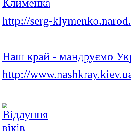
Клименка
http://serg-klymenko.narod
Наш край - мандруємо Ук
http://www.nashkray.kiev.u