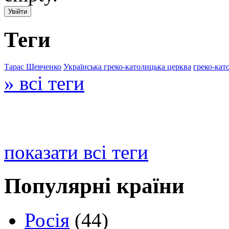
Теги
Тарас Шевченко
Українська греко-католицька церква
греко-кат
» всі теги
показати всі теги
Популярні країни
Росія
(44)