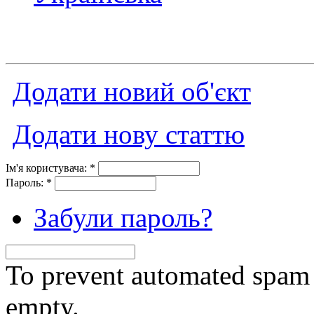
Додати новий об'єкт
Додати нову статтю
Ім'я користувача:
*
Пароль:
*
Забули пароль?
To prevent automated spam s
empty.