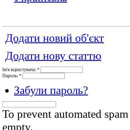
Додати новий об'єкт
Додати нову статтю
Ім'я користувача:
*
Пароль:
*
Забули пароль?
To prevent automated spam s
empty.