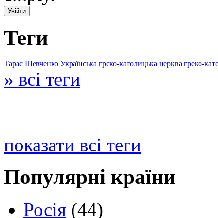
Теги
Тарас Шевченко
Українська греко-католицька церква
греко-кат
» всі теги
показати всі теги
Популярні країни
Росія
(44)