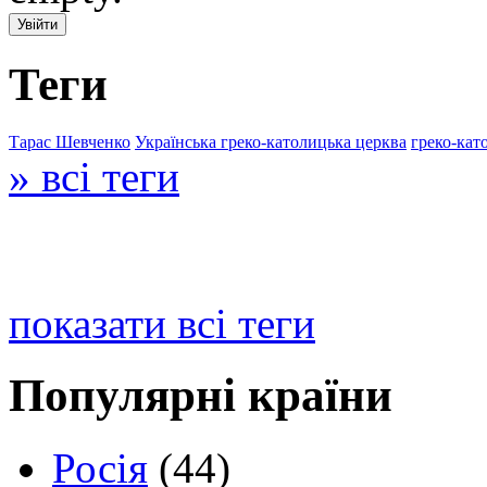
Теги
Тарас Шевченко
Українська греко-католицька церква
греко-кат
» всі теги
показати всі теги
Популярні країни
Росія
(44)