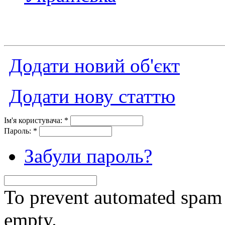
Додати новий об'єкт
Додати нову статтю
Ім'я користувача:
*
Пароль:
*
Забули пароль?
To prevent automated spam s
empty.