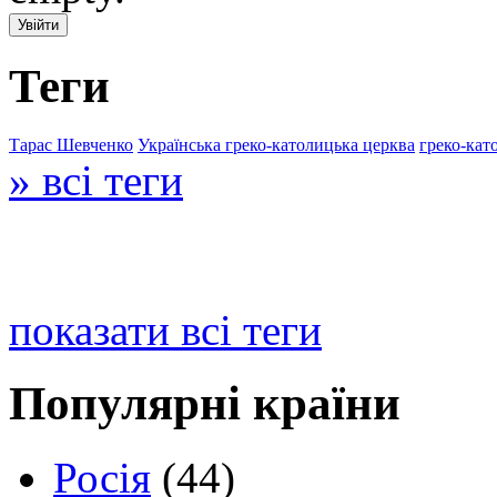
Теги
Тарас Шевченко
Українська греко-католицька церква
греко-кат
» всі теги
показати всі теги
Популярні країни
Росія
(44)