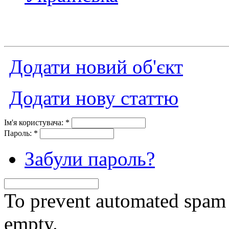
Додати новий об'єкт
Додати нову статтю
Ім'я користувача:
*
Пароль:
*
Забули пароль?
To prevent automated spam s
empty.