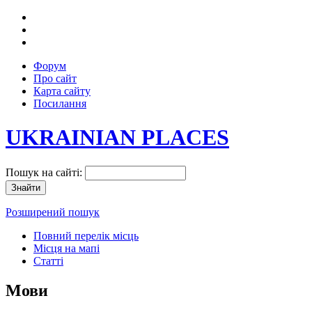
Форум
Про сайт
Карта сайту
Посилання
UKRAINIAN PLACES
Пошук на сайті:
Розширений пошук
Повний перелік місць
Місця на мапі
Статті
Мови