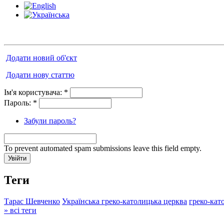
Додати новий об'єкт
Додати нову статтю
Ім'я користувача:
*
Пароль:
*
Забули пароль?
To prevent automated spam submissions leave this field empty.
Теги
Тарас Шевченко
Українська греко-католицька церква
греко-кат
» всі теги