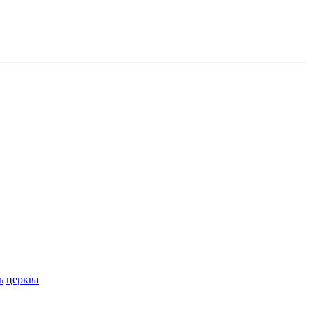
ь
церква