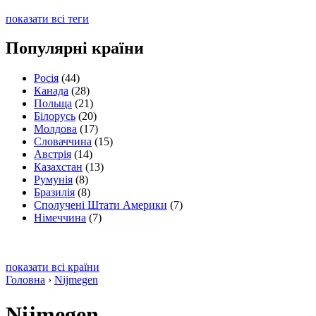
показати всі теги
Популярні країни
Росія
(44)
Канада
(28)
Польща
(21)
Білорусь
(20)
Молдова
(17)
Словаччина
(15)
Австрія
(14)
Казахстан
(13)
Румунія
(8)
Бразилія
(8)
Сполучені Штати Америки
(7)
Німеччина
(7)
показати всі країни
Головна
›
Nijmegen
Nijmegen