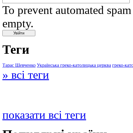
To prevent automated spam s
empty.
Теги
Тарас Шевченко
Українська греко-католицька церква
греко-кат
» всі теги
показати всі теги