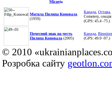
Місце
Канада
,
Оттава
,
Могила Пилипа Коновала
Cemetery, секція
(1959)
(GPS:
45.4 -75.
)
Почесний знак на честь
Канада
,
Вінніпе
Пилипа Коновала
(2005)
(GPS:
49.9 -97.
)
© 2010 «ukrainianplaces.
Розробка сайту
geotlon.c