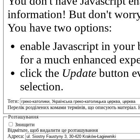
You don't have Javascript en
information!
But don't worry:
You have two options:
enable Javascript
in your 
for a much enhanced expe
click the
Update
button
ev
selection.
Теги:
Перелік розділених комами термінів, що описують матеріал. Н
Розташування
Знищити
Відмітьте, щоб видалити це розташування
Адреса: