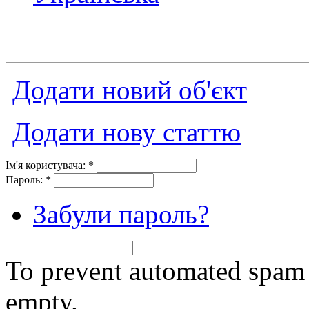
Додати новий об'єкт
Додати нову статтю
Ім'я користувача:
*
Пароль:
*
Забули пароль?
To prevent automated spam s
empty.