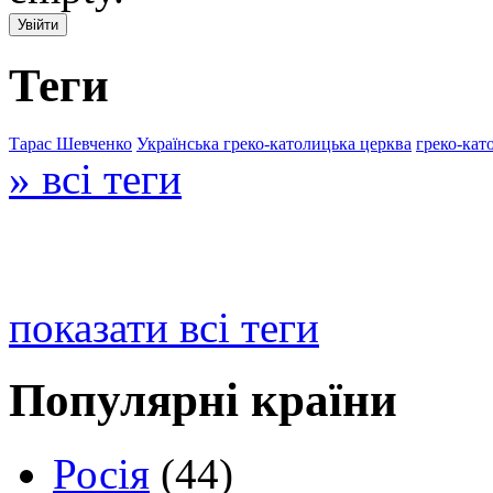
Теги
Тарас Шевченко
Українська греко-католицька церква
греко-кат
» всі теги
показати всі теги
Популярні країни
Росія
(44)