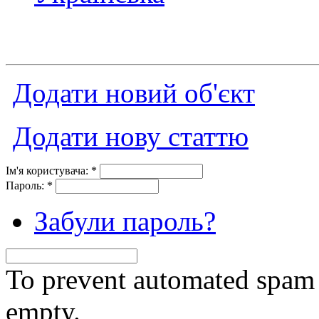
Додати новий об'єкт
Додати нову статтю
Ім'я користувача:
*
Пароль:
*
Забули пароль?
To prevent automated spam s
empty.