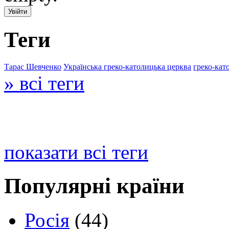
Теги
Тарас Шевченко
Українська греко-католицька церква
греко-кат
» всі теги
показати всі теги
Популярні країни
Росія
(44)