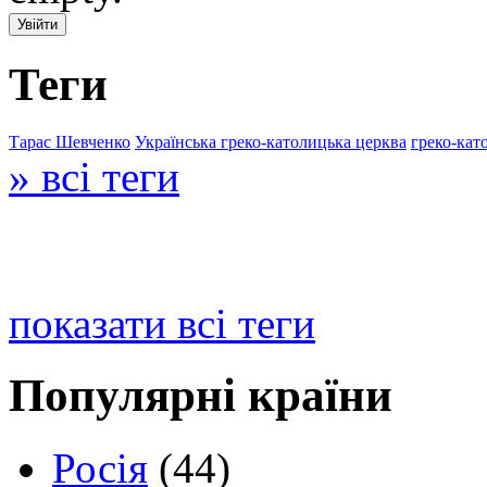
Теги
Тарас Шевченко
Українська греко-католицька церква
греко-кат
» всі теги
показати всі теги
Популярні країни
Росія
(44)