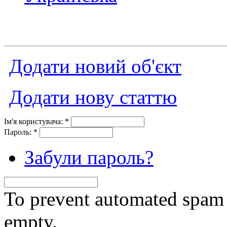
Додати новий об'єкт
Додати нову статтю
Ім'я користувача:
*
Пароль:
*
Забули пароль?
To prevent automated spam s
empty.