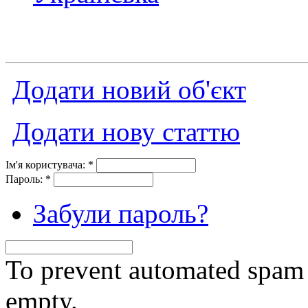
Додати новий об'єкт
Додати нову статтю
Ім'я користувача:
*
Пароль:
*
Забули пароль?
To prevent automated spam s
empty.