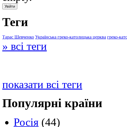
Теги
Тарас Шевченко
Українська греко-католицька церква
греко-кат
» всі теги
показати всі теги
Популярні країни
Росія
(44)