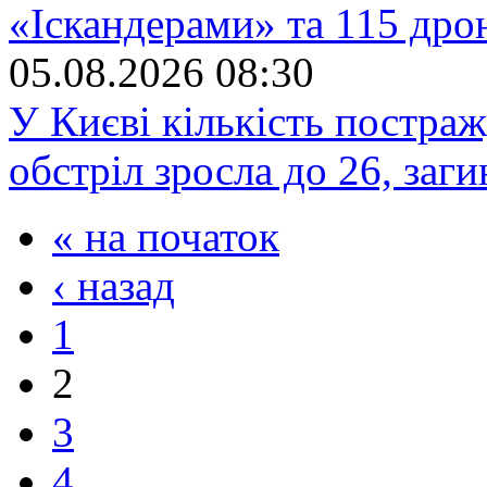
«Іскандерами» та 115 дро
05.08.2026 08:30
У Києві кількість постра
обстріл зросла до 26, заг
« на початок
‹ назад
1
2
3
4