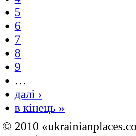
5
6
7
8
9
…
далі ›
в кінець »
© 2010 «ukrainianplaces.