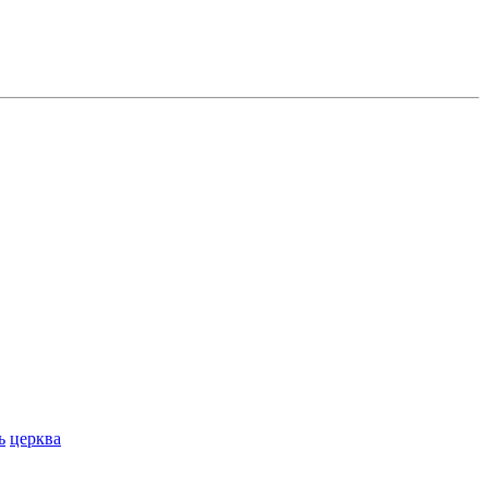
ь
церква