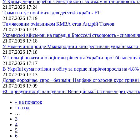
У Криму через перебої з електрикою і зв’язком встановлюють 
21.07.2026 17:24
Трамп готує нові мита для десятків країн - FT
21.07.2026 17:19
Тимчасовим очільником КМВА став Андрій Ткачов
21.07.2026 17:19
Українські військові на параді в Брюсселі створюють «символіч
21.07.2026 17:18
У Німеччині пройде Міжнародний кінофестиваль українського 
21.07.2026 17:18
У Польщі позитивно оцінили рішення України про збільшення к
21.07.2026 17:17
В Україні сума готівки в обігу за перше півріччя зросла на 4,8%
21.07.2026 17:13
Долар дорожчає, євро - без змін: Нацбанк оголосив курс гривні
21.07.2026 17:09
ЄС призупиняє фінансування Венеційської бієнале через участь 
« на початок
‹ назад
…
3
4
5
6