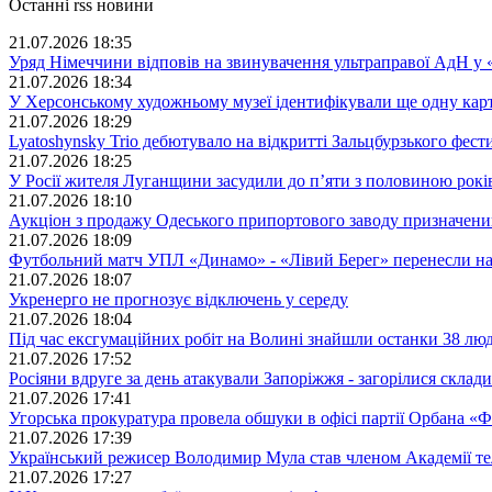
Останні rss новини
21.07.2026 18:35
Уряд Німеччини відповів на звинувачення ультраправої АдН у 
21.07.2026 18:34
У Херсонському художньому музеї ідентифікували ще одну кар
21.07.2026 18:29
Lyatoshynsky Trio дебютувало на відкритті Зальцбурзького фес
21.07.2026 18:25
У Росії жителя Луганщини засудили до п’яти з половиною років
21.07.2026 18:10
Аукціон з продажу Одеського припортового заводу призначени
21.07.2026 18:09
Футбольний матч УПЛ «Динамо» - «Лівий Берег» перенесли на
21.07.2026 18:07
Укренерго не прогнозує відключень у середу
21.07.2026 18:04
Під час ексгумаційних робіт на Волині знайшли останки 38 люд
21.07.2026 17:52
Росіяни вдруге за день атакували Запоріжжя - загорілися склади
21.07.2026 17:41
Угорська прокуратура провела обшуки в офісі партії Орбана «Ф
21.07.2026 17:39
Український режисер Володимир Мула став членом Академії 
21.07.2026 17:27