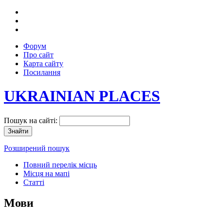
Форум
Про сайт
Карта сайту
Посилання
UKRAINIAN PLACES
Пошук на сайті:
Розширений пошук
Повний перелік місць
Місця на мапі
Статті
Мови