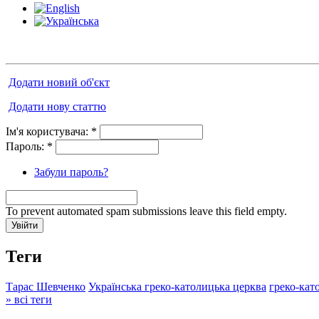
Додати новий об'єкт
Додати нову статтю
Ім'я користувача:
*
Пароль:
*
Забули пароль?
To prevent automated spam submissions leave this field empty.
Теги
Тарас Шевченко
Українська греко-католицька церква
греко-кат
» всі теги