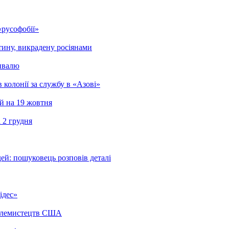
«русофобії»
тину, викрадену росіянами
тивалю
 колонії за службу в «Азові»
й на 19 жовтня
 2 грудня
ей: пошуковець розповів деталі
ідес»
телемистецтв США