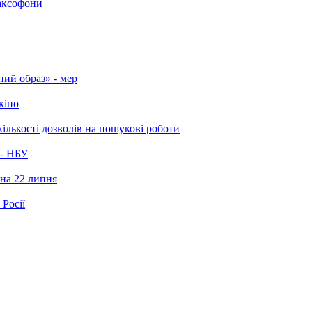
таксофони
ний образ» - мер
кіно
ількості дозволів на пошукові роботи
 - НБУ
 на 22 липня
Росії