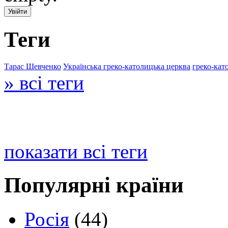
Теги
Тарас Шевченко
Українська греко-католицька церква
греко-кат
» всі теги
показати всі теги
Популярні країни
Росія
(44)