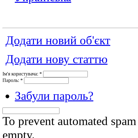
Додати новий об'єкт
Додати нову статтю
Ім'я користувача:
*
Пароль:
*
Забули пароль?
To prevent automated spam s
empty.