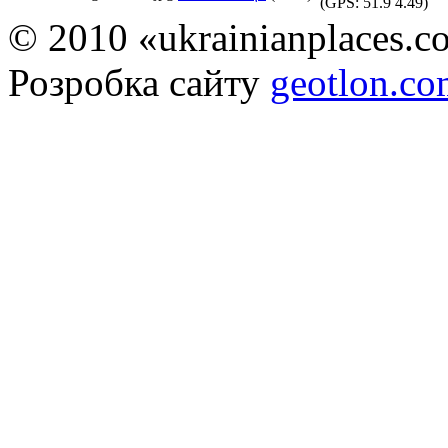
(GPS:
51.9 4.49
)
© 2010 «ukrainianplaces.
Розробка сайту
geotlon.c