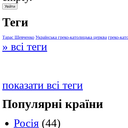
Теги
Тарас Шевченко
Українська греко-католицька церква
греко-кат
» всі теги
показати всі теги
Популярні країни
Росія
(44)