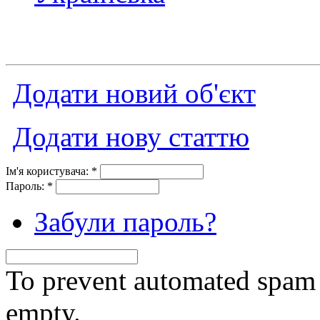
Додати новий об'єкт
Додати нову статтю
Ім'я користувача:
*
Пароль:
*
Забули пароль?
To prevent automated spam s
empty.