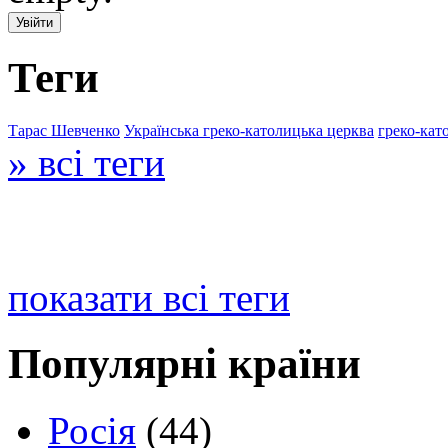
Теги
Тарас Шевченко
Українська греко-католицька церква
греко-кат
» всі теги
показати всі теги
Популярні країни
Росія
(44)