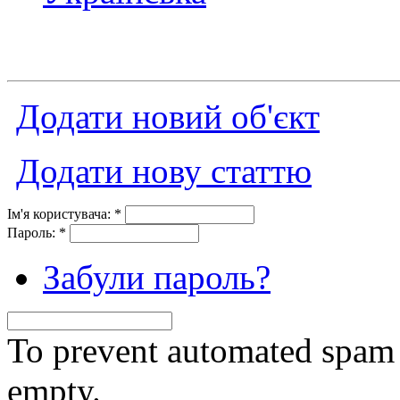
Додати новий об'єкт
Додати нову статтю
Ім'я користувача:
*
Пароль:
*
Забули пароль?
To prevent automated spam s
empty.