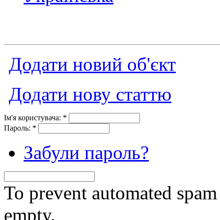
Додати новий об'єкт
Додати нову статтю
Ім'я користувача:
*
Пароль:
*
Забули пароль?
To prevent automated spam s
empty.