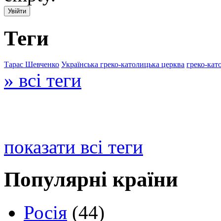
Теги
Тарас Шевченко
Українська греко-католицька церква
греко-кат
» всі теги
показати всі теги
Популярні країни
Росія
(44)