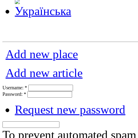
Add new place
Add new article
Username:
*
Password:
*
Request new password
To prevent automated spam s