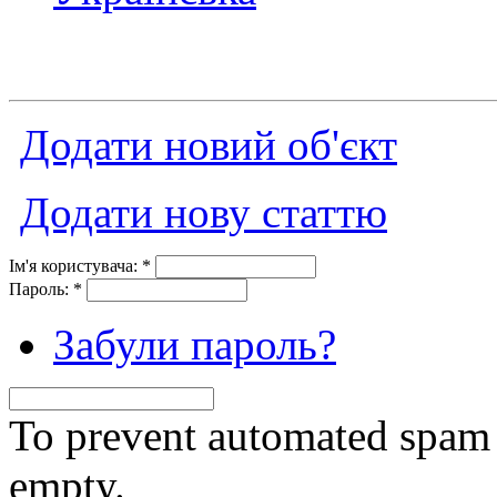
Додати новий об'єкт
Додати нову статтю
Ім'я користувача:
*
Пароль:
*
Забули пароль?
To prevent automated spam s
empty.