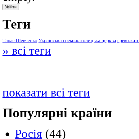
Теги
Тарас Шевченко
Українська греко-католицька церква
греко-кат
» всі теги
показати всі теги
Популярні країни
Росія
(44)