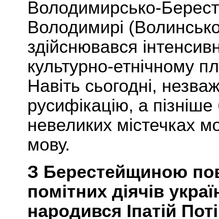
Володимирсько-Бересте
Володимирі (Волинськом
здійснювався інтенсивн
культурно-етнічному пл
Навіть сьогодні, незва
русифікацію, а пізніше 
невеликих містечках мо
мову.
З Берестейщиною пов
помітних діячів украї
народився Іпатій Потій