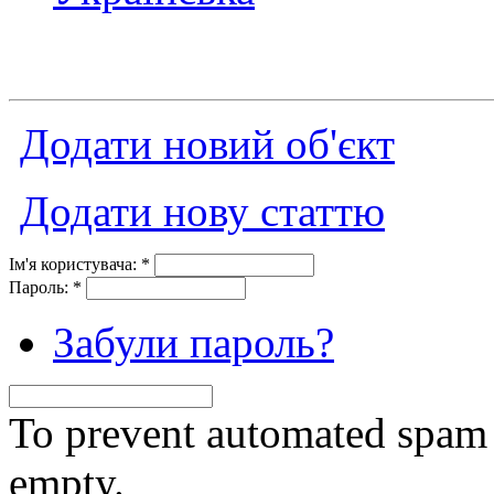
Додати новий об'єкт
Додати нову статтю
Ім'я користувача:
*
Пароль:
*
Забули пароль?
To prevent automated spam s
empty.