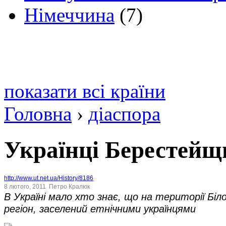
Німеччина
(7)
показати всі країни
Головна
›
діаспора
Українці Берестейщ
http://www.ut.net.ua/History/8186
8 лютого, 2011
Петро Кралюк
В Україні мало хто знає, що на території Білор
регіон, заселений етнічними українцями