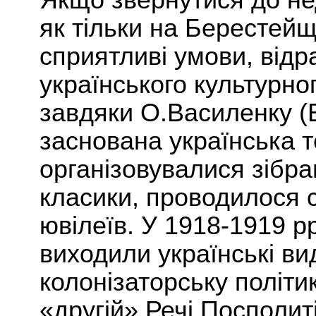
Якщо звернутися до нед
як тільки на Берестей
сприятливі умови, відр
українського культурног
завдяки О.Василенку (В
заснована українська т
організовувалися зібра
класики, проводилося 
ювілеїв. У 1918-1919 рр
виходили українські в
колонізаторську політи
«другій» Речі Посполит