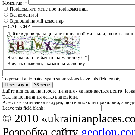
Коментар:
*
Повідомляти мене про нові коментарі
Всі коментарі
Відповіді на мій коментар
CAPTCHA
Дайте відповідь на це запитання, щоб ми знали, що ви людина,
Які символи ви бачите на малюнку?:
*
Введіть символи, вказані на малюнку.
To prevent automated spam submissions leave this field empty.
Дайте відповідь на просте питання - як називається центр Черк
Так, на це питання легко відповісти.
Але спам-боти занадто дурні, щоб відповісти правильно, а люди 
Leave this field blank:
© 2010 «ukrainianplaces.
Розробка сайту
geotlon.c