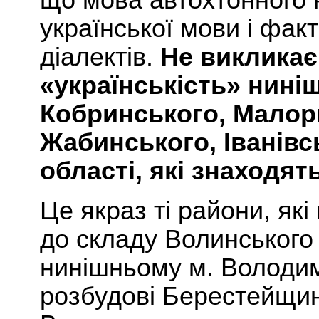
що мова автохтонного 
української мови і факт
діалектів.
Не викликає
«українськість» нині
Кобринського, Малор
Жабинського, Іванівс
області, які знаходят
Це якраз ті райони, як
до складу Волинського 
нинішньому м. Володим
розбудові Берестейщи