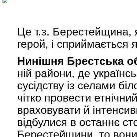
Це
т
.
з
.
Берестейщина
,
герой
,
і
сприймається
я
Нинішня
Брестська
о
ній
райони, де українсь
сусідству із селами бі
чітко провести етнічни
враховувати й інтенсив
відбулися в останнє ст
Берестейщини, то вони