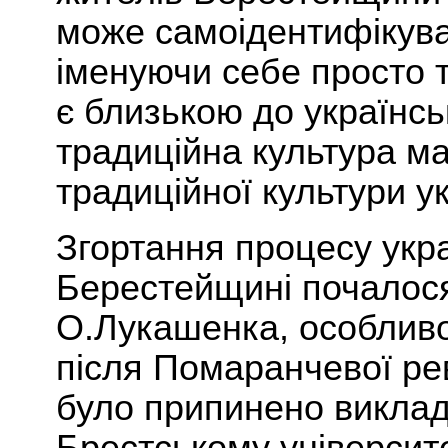
мож
е
самоідентифікуват
іменуючи себе просто
т
є
близькою до
українсь
традиційна культура ма
традиційної культури у
Згортання процесу укр
Берестейщині почалося
О.Лукашенка, особливо
після Помаранчевої рев
було
припинено виклада