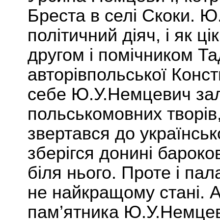
Бреста в селі Скоки.
Ю.
політичний діяч, і як ц
другом і помічником Т
а
авторів
польської
Консти
себе
Ю.У.
Немцевич за
польськомовних творів, 
звертався до українськ
зберігся донині бароко
біля нього. Проте і
пал
не найкращому стані. А
пам’ятника
Ю.У.Немце