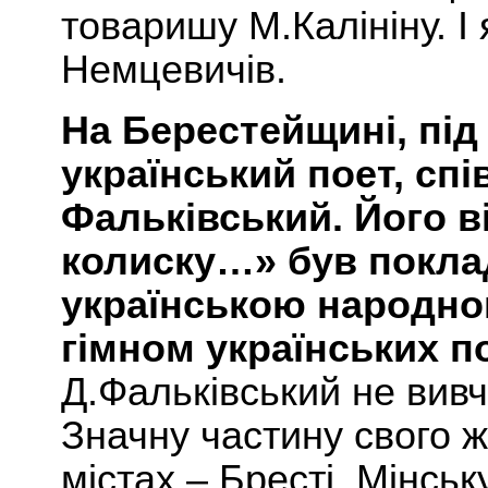
товаришу М.Калініну. І
Немцевичів.
На Берестейщині, пі
український поет, сп
Фальківський. Його в
колиску…» був покла
українською народно
гімном українських п
Д.Фальківський не вивч
Значну частину свого ж
містах – Бресті, Мінськ