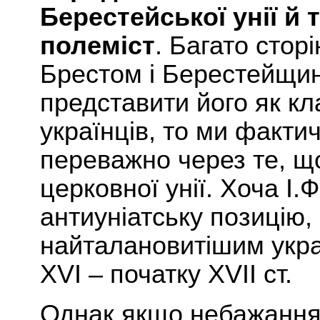
Берестейської унії й
полеміст
. Багато стор
Брестом і Берестейщи
представити його як кл
українців, то ми факти
переважно через те, щ
церковної унії. Хоча І
антиуніатську позицію,
найталановитішим укра
Х
V
І – початку Х
V
ІІ ст.
Однак
якщо небажання 