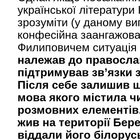
української літератури
зрозуміти (у даному ви
конфесійна заангажован
Филиповичем ситуація 
належав до правосла
підтримував зв’язки 
Після себе залишив що
мова якого містила ч
розмовних елементів
жив на території Бер
віддали його білорусь