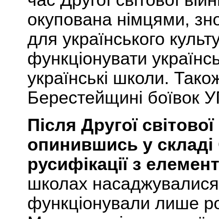
час Другої світової ві
окупована німцями, зно
для українського культ
функціонувати українськ
українські школи. Також
Берестейщині боївок У
Після Другої світово
опинившись у складі 
русифікації з елемент
школах насаджувалися 
функціонували лише рос