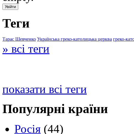
Теги
Тарас Шевченко
Українська греко-католицька церква
греко-кат
» всі теги
показати всі теги
Популярні країни
Росія
(44)