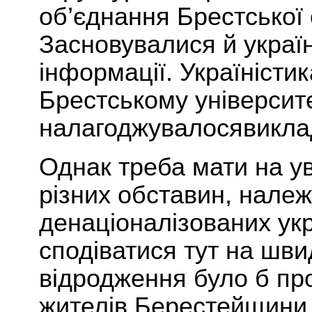
об’єднання Брестської 
З
асновувалися й
україн
інформації. Україністи
Брестському університ
налагоджувалося
викла
Однак треба мати на у
різних обставин, належ
денаціоналізованих укра
сподіватися тут на шви
відродження було б пр
жителів Берестейщини 