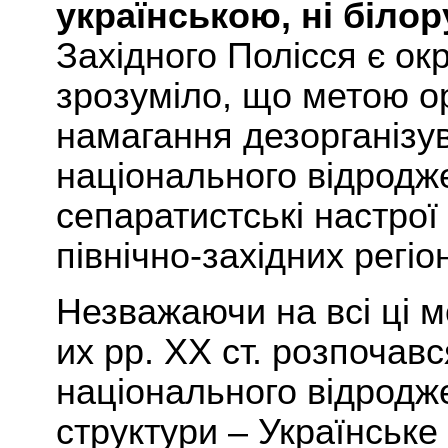
українською, ні біло
Західного Полісся є о
зрозуміло, що метою
о
намагання дезорганізув
національного відродж
сепаратистські настрої я
північно-західних регіо
Незважаючи на всі ці м
их рр. ХХ ст. розпочав
національного відродже
структури – Українське