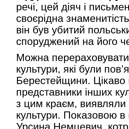
речі,
цей
діяч і письме
своєрідна знаменитість,
він був убитий польськ
споруджений на його ч
Можна перераховувати й
культури, які були пов’
Берестейщини. Цікаво 
представники інших кул
з цим краєм, виявляли 
культури. Показовою в 
Урсина Немцевич, котр