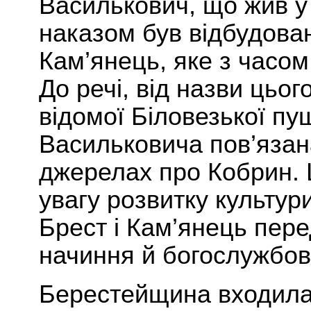
Василькович, що жив у д
наказом був відбудован
Кам’янець, яке з часом
До речі, від назви цьог
відомої Біловезької пу
Васильковича пов’язан
джерелах про Кобрин. 
увагу розвитку культур
Брест і Кам’янець пер
начиння й богослужбові
Берестейщина входила 