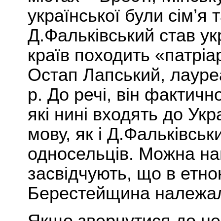
української були сім’я 
Д.Фальківський став ук
країв походить «патріа
Остап Лапський, лауре
р. До речі, він фактичн
які нині входять до Укр
мову, як і Д.Фальківськи
односельців. Можна нав
засвідчують, що в етно
Берестейщина належала