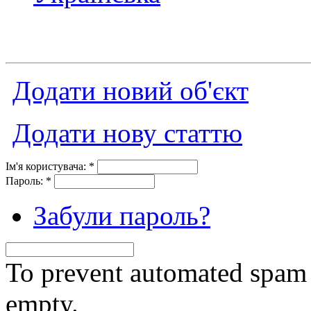
Додати новий об'єкт
Додати нову статтю
Ім'я користувача:
*
Пароль:
*
Забули пароль?
To prevent automated spam s
empty.