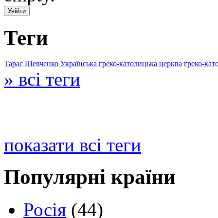
Теги
Тарас Шевченко
Українська греко-католицька церква
греко-кат
» всі теги
показати всі теги
Популярні країни
Росія
(44)