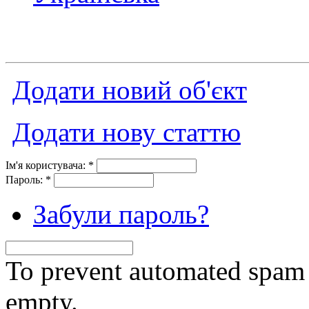
Додати новий об'єкт
Додати нову статтю
Ім'я користувача:
*
Пароль:
*
Забули пароль?
To prevent automated spam s
empty.