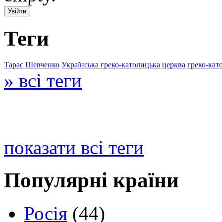
Теги
Тарас Шевченко
Українська греко-католицька церква
греко-кат
» всі теги
показати всі теги
Популярні країни
Росія
(44)