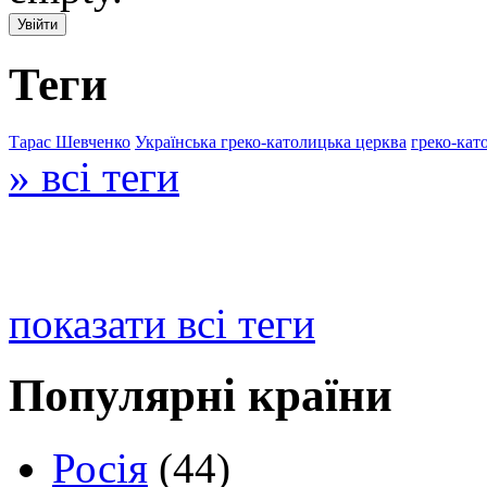
Теги
Тарас Шевченко
Українська греко-католицька церква
греко-кат
» всі теги
показати всі теги
Популярні країни
Росія
(44)