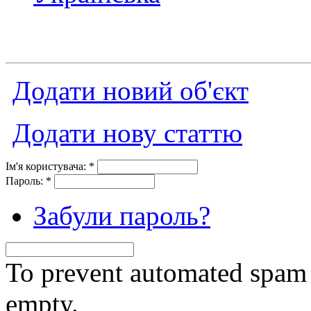
Додати новий об'єкт
Додати нову статтю
Ім'я користувача:
*
Пароль:
*
Забули пароль?
To prevent automated spam s
empty.