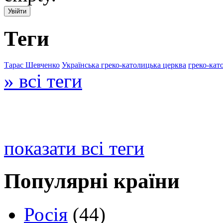
Теги
Тарас Шевченко
Українська греко-католицька церква
греко-кат
» всі теги
показати всі теги
Популярні країни
Росія
(44)