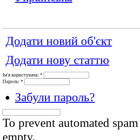
Додати новий об'єкт
Додати нову статтю
Ім'я користувача:
*
Пароль:
*
Забули пароль?
To prevent automated spam s
empty.