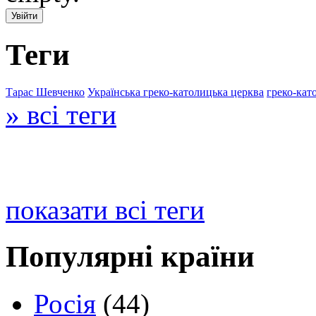
Теги
Тарас Шевченко
Українська греко-католицька церква
греко-кат
» всі теги
показати всі теги
Популярні країни
Росія
(44)