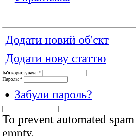
Додати новий об'єкт
Додати нову статтю
Ім'я користувача:
*
Пароль:
*
Забули пароль?
To prevent automated spam s
empty.