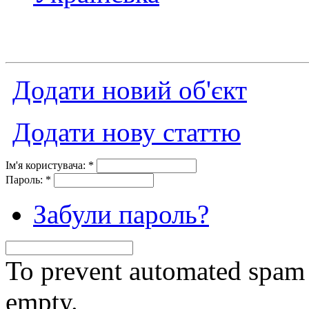
Додати новий об'єкт
Додати нову статтю
Ім'я користувача:
*
Пароль:
*
Забули пароль?
To prevent automated spam s
empty.