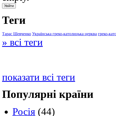
Теги
Тарас Шевченко
Українська греко-католицька церква
греко-кат
» всі теги
показати всі теги
Популярні країни
Росія
(44)