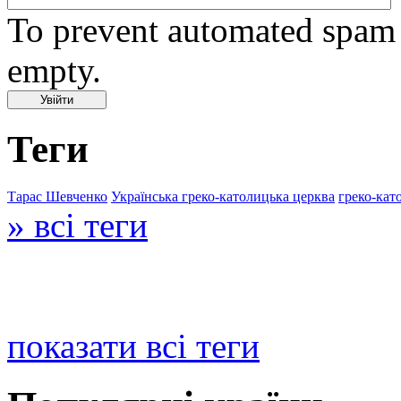
To prevent automated spam s
empty.
Теги
Тарас Шевченко
Українська греко-католицька церква
греко-кат
» всі теги
показати всі теги