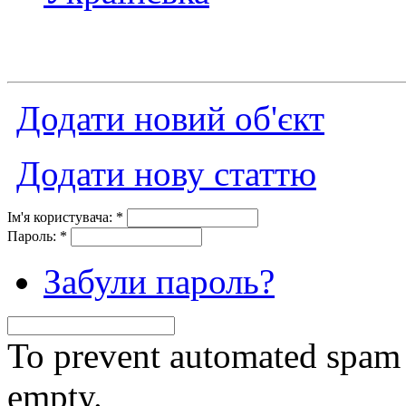
Додати новий об'єкт
Додати нову статтю
Ім'я користувача:
*
Пароль:
*
Забули пароль?
To prevent automated spam s
empty.