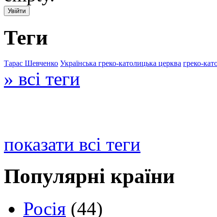
Теги
Тарас Шевченко
Українська греко-католицька церква
греко-кат
» всі теги
показати всі теги
Популярні країни
Росія
(44)