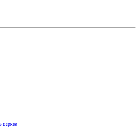
ь
церква