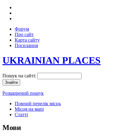
Форум
Про сайт
Карта сайту
Посилання
UKRAINIAN PLACES
Пошук на сайті:
Розширений пошук
Повний перелік місць
Місця на мапі
Статті
Мови