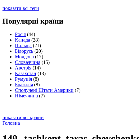
показати всі теги
Популярні країни
Росія
(44)
Канада
(28)
Польща
(21)
Білорусь
(20)
Молдова
(17)
Словаччина
(15)
Австрія
(14)
Казахстан
(13)
Румунія
(8)
Бразилія
(8)
Сполучені Штати Америки
(7)
Німеччина
(7)
показати всі країни
Головна
149--tashkent_taras_shevchenko