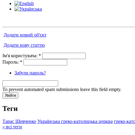
Додати новий об'єкт
Додати нову статтю
Ім'я користувача:
*
Пароль:
*
Забули пароль?
To prevent automated spam submissions leave this field empty.
Теги
Тарас Шевченко
Українська греко-католицька церква
греко-кат
» всі теги