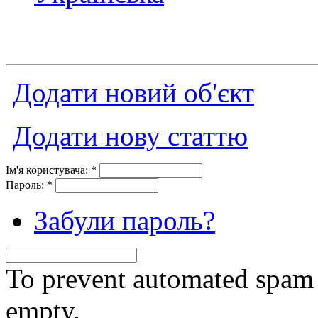
Додати новий об'єкт
Додати нову статтю
Ім'я користувача:
*
Пароль:
*
Забули пароль?
To prevent automated spam s
empty.