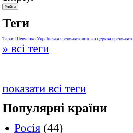
Теги
Тарас Шевченко
Українська греко-католицька церква
греко-кат
» всі теги
показати всі теги
Популярні країни
Росія
(44)