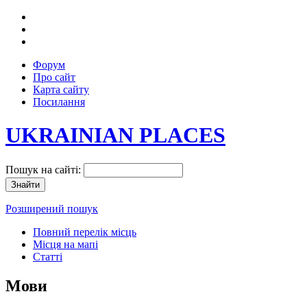
Форум
Про сайт
Карта сайту
Посилання
UKRAINIAN PLACES
Пошук на сайті:
Розширений пошук
Повний перелік місць
Місця на мапі
Статті
Мови