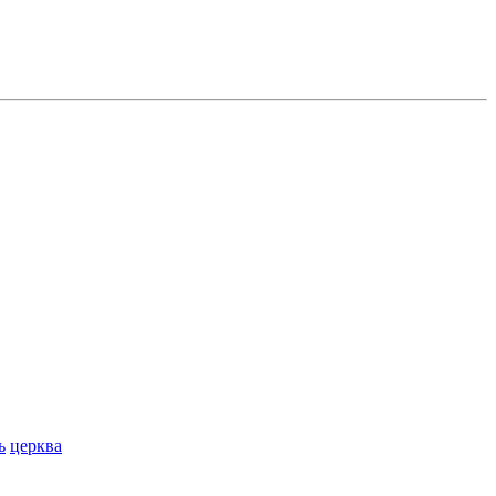
ь
церква