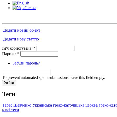
Додати новий об'єкт
Додати нову статтю
Ім'я користувача:
*
Пароль:
*
Забули пароль?
To prevent automated spam submissions leave this field empty.
Теги
Тарас Шевченко
Українська греко-католицька церква
греко-кат
» всі теги