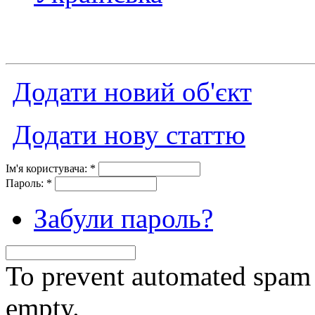
Додати новий об'єкт
Додати нову статтю
Ім'я користувача:
*
Пароль:
*
Забули пароль?
To prevent automated spam s
empty.