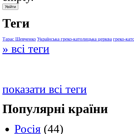
Теги
Тарас Шевченко
Українська греко-католицька церква
греко-кат
» всі теги
показати всі теги
Популярні країни
Росія
(44)