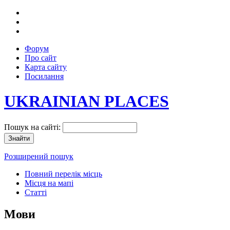
Форум
Про сайт
Карта сайту
Посилання
UKRAINIAN PLACES
Пошук на сайті:
Розширений пошук
Повний перелік місць
Місця на мапі
Статті
Мови