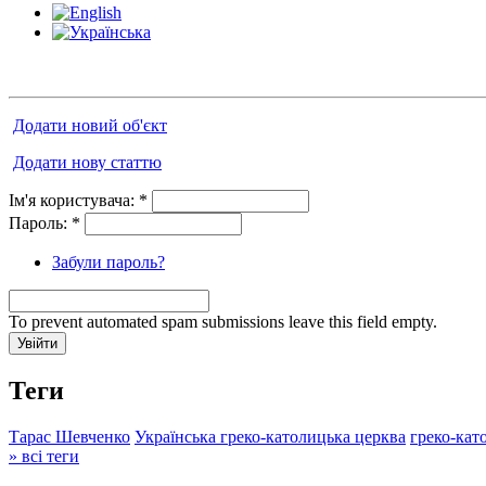
Додати новий об'єкт
Додати нову статтю
Ім'я користувача:
*
Пароль:
*
Забули пароль?
To prevent automated spam submissions leave this field empty.
Теги
Тарас Шевченко
Українська греко-католицька церква
греко-кат
» всі теги