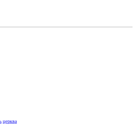
ь
церква